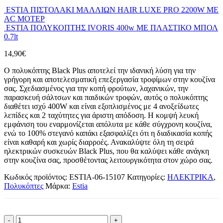
ESTIA ΠΙΣΤΟΛΑΚΙ ΜΑΛΛΙΩΝ HAIR LUXE PRO 2200W ΜΕ
AC ΜΟΤΕΡ
ESTIA ΠΟΛΥΚΟΠΤΗΣ IVORIS 400w ΜΕ ΠΛΑΣΤΙΚΟ ΜΠΟΛ
0.7lt
14,90
€
Ο πολυκόπτης Black Plus αποτελεί την ιδανική λύση για την
γρήγορη και αποτελεσματική επεξεργασία τροφίμων στην κουζίνα
σας. Σχεδιασμένος για την κοπή φρούτων, λαχανικών, την
παρασκευή σάλτσων και παιδικών τροφών, αυτός ο πολυκόπτης
διαθέτει ισχύ 400W και είναι εξοπλισμένος με 4 ανοξείδωτες
λεπίδες και 2 ταχύτητες για άριστη απόδοση. Η κομψή λευκή
εμφάνιση του εναρμονίζεται απόλυτα με κάθε σύγχρονη κουζίνα,
ενώ το 100% στεγανό καπάκι εξασφαλίζει ότι η διαδικασία κοπής
είναι καθαρή και χωρίς διαρροές. Ανακαλύψτε όλη τη σειρά
ηλεκτρικών συσκευών Black Plus, που θα καλύψει κάθε ανάγκη
στην κουζίνα σας, προσθέτοντας λειτουργικότητα στον χώρο σας.
Κωδικός προϊόντος:
ESTIA-06-15107
Κατηγορίες:
ΗΛΕΚΤΡΙΚΑ
,
Πολυκόπτες
Μάρκα:
Estia
-
+