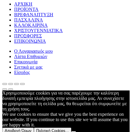
ΑΡΧΙΚΗ
ΠΡΟΪΟΝΤΑ
ΒΡΕΦΑΝΑΠΤΥΞΗ
ΠΑΣΧΑΛΙΝΑ
ΚΑΛΟΚΑΙΡΙΝΑ
ΧΡΙΣΤΟΥΓΕΝΝΙΑΤΙΚΑ
ΠΡΟΣΦΟΡΕΣ
ΕΠΙΚΟΙΝΩΝΙΑ
Ο Λογαριασμός μου
Λίστα Επιθυμιών
Επικοινωνία
Σχετικά με μας
Είσοδος
Χρησιμοποιούμε cookies για να σας παρέχουμε την καλύτερη
δυνατή εμπειρία πλοήγησης στην ιστοσελίδα μας. Αν συνεχίσετε
να χρησιμοποιείτε τη σελίδα μας, θα θεωρείται ότι συμφωνείτε με
τη χρήση τους.
We use cookies to ensure that we give you the best experience on
our website. If you continue to use this site we will assume that you
are happy with it.
Αποδοχή Όρων
Πολιτική Cookies...